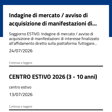
Indagine di mercato / avviso di
acquisizione di manifestazioni di
interesse finalizzato all'affidamento
Soggiorno ESTIVO. Indagine di mercato / avviso di
diretto sulla piattaforma Tuttogare
acquisizione di manifestazioni di interesse finalizzato
all'affidamento diretto sulla piattaforma Tuttogare
dell'organizzazione del soggiorno
dell'organizzazione del soggiorno climatico per anziani
24/07/2026
2026.
climatico per anziani 2026.
Continua a leggere
CENTRO ESTIVO 2026 (3 - 10 anni)
centro estivo
13/07/2026
Continua a leggere