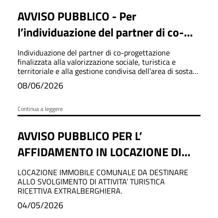
AVVISO PUBBLICO - Per
l’individuazione del partner di co-
progettazione finalizzata alla
Individuazione del partner di co-progettazione
valorizzazione sociale, turistica e
finalizzata alla valorizzazione sociale, turistica e
territoriale e alla gestione condivisa dell’area di sosta
territoriale e alla gestione condivisa
camper comunale.
08/06/2026
dell’area di sosta camper comunale.
Continua a leggere
AVVISO PUBBLICO PER L’
AFFIDAMENTO IN LOCAZIONE DI
IMMOBILE COMUNALE DA
LOCAZIONE IMMOBILE COMUNALE DA DESTINARE
DESTINARE ALLO SVOLGIMENTO DI
ALLO SVOLGIMENTO DI ATTIVITA’ TURISTICA
RICETTIVA EXTRALBERGHIERA.
ATTIVITA’ TURISTICA RICETTIVA
04/05/2026
EXTRALBERGHIERA.