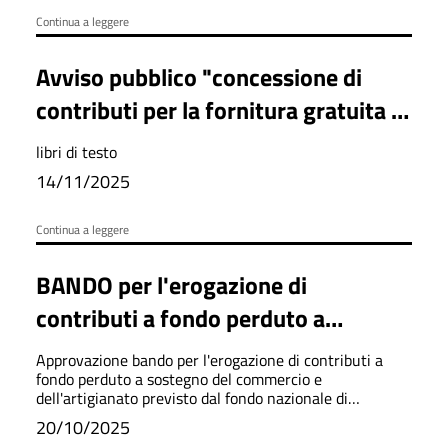
Continua a leggere
Avviso pubblico "concessione di
contributi per la fornitura gratuita o
semigratuita dei libri di testo - anno
libri di testo
scolastico 2025/2026".
14/11/2025
Continua a leggere
BANDO per l'erogazione di
contributi a fondo perduto a
sostegno del commercio e
Approvazione bando per l'erogazione di contributi a
dell'artigianato previsto dal fondo
fondo perduto a sostegno del commercio e
dell'artigianato previsto dal fondo nazionale di
nazionale di sostegno alle attività
sostegno alle attivita' economiche artigianali e
20/10/2025
commerciali in attuazione del dpcm del 24 settembre