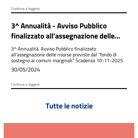
economiche artigianali e
2020 e relat
commerciali in attuazione del dpcm
Continua a leggere
del 24 settembre 2020
3^ Annualità - Avviso Pubblico
finalizzato all’assegnazione delle
risorse previste dal “Fondo di
3^ Annualità. Avviso Pubblico finalizzato
sostegno ai comuni marginali”.
all’assegnazione delle risorse previste dal “fondo di
sostegno ai comuni marginali”. Scadenza 10-11-2025
30/05/2024
Continua a leggere
Tutte le notizie