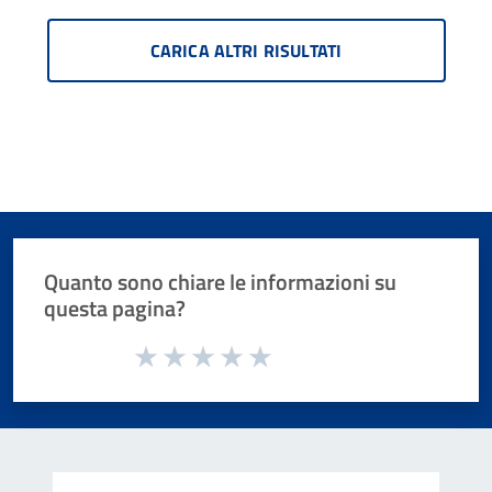
CARICA ALTRI RISULTATI
Quanto sono chiare le informazioni su
questa pagina?
Valuta da 1 a 5 stelle la pagina
Valuta 1 stelle su 5
Valuta 2 stelle su 5
Valuta 3 stelle su 5
Valuta 4 stelle su 5
Valuta 5 stelle su 5