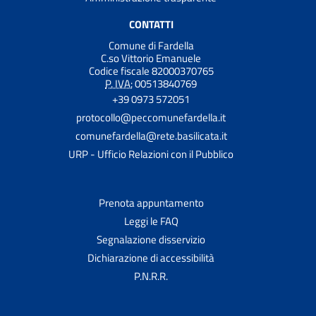
CONTATTI
Comune di Fardella
C.so Vittorio Emanuele
Codice fiscale 82000370765
P. IVA:
00513840769
+39 0973 572051
protocollo@peccomunefardella.it
comunefardella@rete.basilicata.it
URP - Ufficio Relazioni con il Pubblico
Prenota appuntamento
Leggi le FAQ
Segnalazione disservizio
Dichiarazione di accessibilità
P.N.R.R.