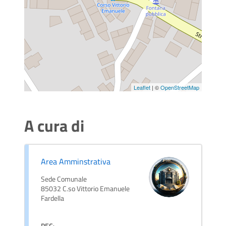
Leaflet
| ©
OpenStreetMap
A cura di
Area Amminstrativa
Sede Comunale
85032 C.so Vittorio Emanuele
Fardella
PEC
: