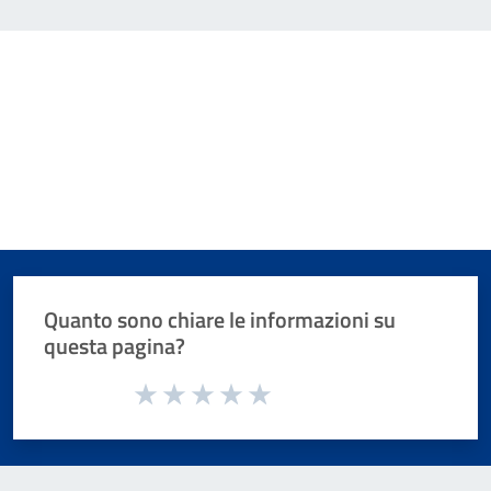
Quanto sono chiare le informazioni su
questa pagina?
Valuta da 1 a 5 stelle la pagina
Valuta 1 stelle su 5
Valuta 2 stelle su 5
Valuta 3 stelle su 5
Valuta 4 stelle su 5
Valuta 5 stelle su 5