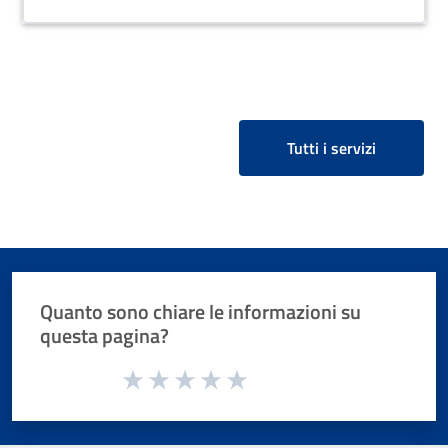
Tutti i servizi
Quanto sono chiare le informazioni su
questa pagina?
Valuta da 1 a 5 stelle la pagina
Valuta 1 stelle su 5
Valuta 2 stelle su 5
Valuta 3 stelle su 5
Valuta 4 stelle su 5
Valuta 5 stelle su 5