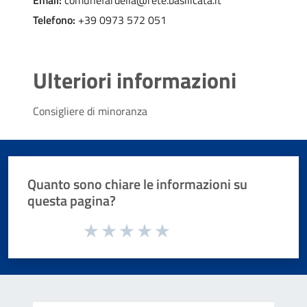
Email:
comunefardella@rete.basilicata.it
Telefono:
+39 0973 572 051
Ulteriori informazioni
Consigliere di minoranza
Quanto sono chiare le informazioni su
questa pagina?
Valuta da 1 a 5 stelle la pagina
Valuta 1 stelle su 5
Valuta 2 stelle su 5
Valuta 3 stelle su 5
Valuta 4 stelle su 5
Valuta 5 stelle su 5