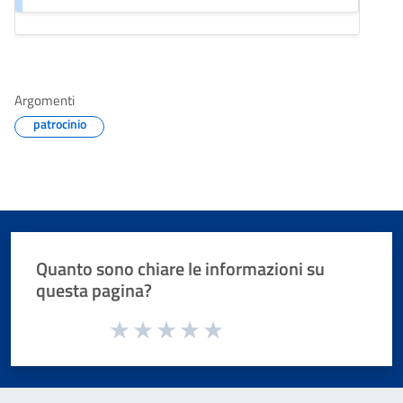
Argomenti
patrocinio
Quanto sono chiare le informazioni su
questa pagina?
Valuta da 1 a 5 stelle la pagina
Valuta 1 stelle su 5
Valuta 2 stelle su 5
Valuta 3 stelle su 5
Valuta 4 stelle su 5
Valuta 5 stelle su 5