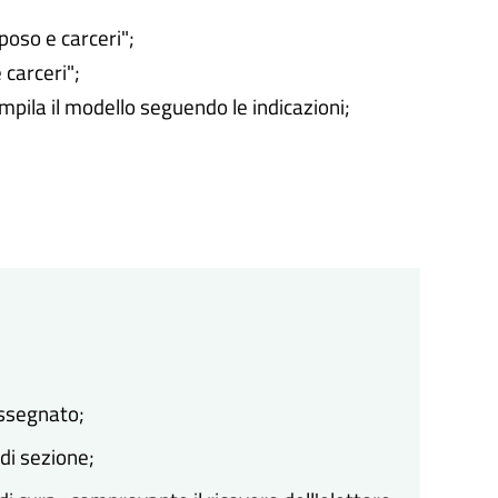
poso e carceri";
 carceri";
ompila il modello seguendo le indicazioni;
assegnato;
 di sezione;