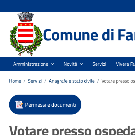
Comune di Fa
Amministrazione
Novità
Servizi
Vivere Fa
Home
/
Servizi
/
Anagrafe e stato civile
/
Votare presso osp
Permessi e documenti
Votare presso ospedali