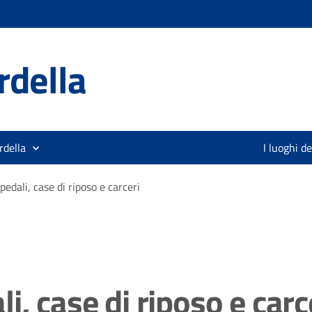
rdella
rdella
I luoghi d
edali, case di riposo e carceri
, case di riposo e carc