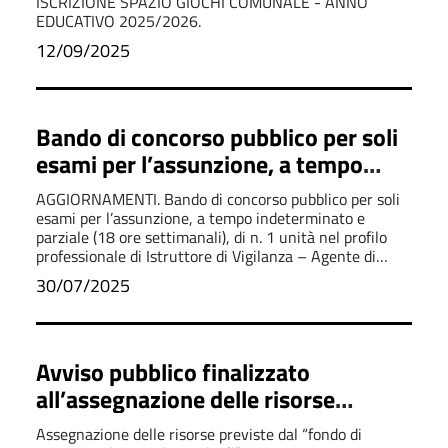
ISCRIZIONE SPAZIO GIOCHI COMUNALE - ANNO
EDUCATIVO 2025/2026.
12/09/2025
Bando di concorso pubblico per soli
esami per l’assunzione, a tempo
indeterminato e parziale (18 ore
AGGIORNAMENTI. Bando di concorso pubblico per soli
settimanali), di n. 1 unità nel profilo
esami per l’assunzione, a tempo indeterminato e
parziale (18 ore settimanali), di n. 1 unità nel profilo
professionale di Istruttore di
professionale di Istruttore di Vigilanza – Agente di
Vigilanza – Agente di Polizia locale .
Polizia locale
30/07/2025
Avviso pubblico finalizzato
all’assegnazione delle risorse
previste dal “Fondo di sostegno ai
Assegnazione delle risorse previste dal “fondo di