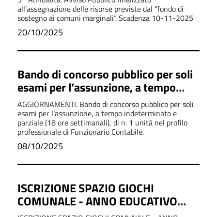
sostegno ai comuni marginali”.
all’assegnazione delle risorse previste dal “fondo di
sostegno ai comuni marginali”. Scadenza 10-11-2025
20/10/2025
Bando di concorso pubblico per soli
esami per l’assunzione, a tempo
indeterminato e parziale (18 ore
AGGIORNAMENTI. Bando di concorso pubblico per soli
settimanali), di n. 1 unità nel profilo
esami per l’assunzione, a tempo indeterminato e
parziale (18 ore settimanali), di n. 1 unità nel profilo
professionale di Funzionario
professionale di Funzionario Contabile.
Contabile.
08/10/2025
ISCRIZIONE SPAZIO GIOCHI
COMUNALE - ANNO EDUCATIVO
2025/2026.