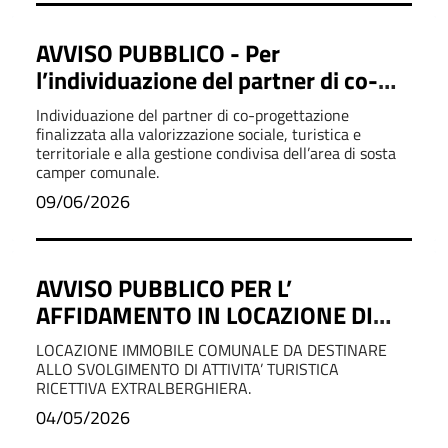
AVVISO PUBBLICO - Per
l’individuazione del partner di co-
progettazione finalizzata alla
Individuazione del partner di co-progettazione
valorizzazione sociale, turistica e
finalizzata alla valorizzazione sociale, turistica e
territoriale e alla gestione condivisa dell’area di sosta
territoriale e alla gestione condivisa
camper comunale.
dell’area di sosta camper comunale.
09/06/2026
AVVISO PUBBLICO PER L’
AFFIDAMENTO IN LOCAZIONE DI
IMMOBILE COMUNALE DA
LOCAZIONE IMMOBILE COMUNALE DA DESTINARE
DESTINARE ALLO SVOLGIMENTO DI
ALLO SVOLGIMENTO DI ATTIVITA’ TURISTICA
RICETTIVA EXTRALBERGHIERA.
ATTIVITA’ TURISTICA RICETTIVA
04/05/2026
EXTRALBERGHIERA.