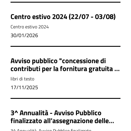
Centro estivo 2024 (22/07 - 03/08)
Centro estivo 2024
30/01/2026
Avviso pubblico "concessione di
contributi per la fornitura gratuita o
semigratuita dei libri di testo - anno
libri di testo
scolastico 2025/2026".
17/11/2025
3^ Annualità - Avviso Pubblico
finalizzato all’assegnazione delle
risorse previste dal “Fondo di
3^ Annualità. Avviso Pubblico finalizzato