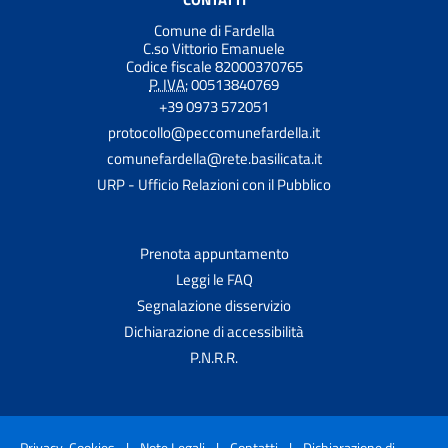
Comune di Fardella
C.so Vittorio Emanuele
Codice fiscale 82000370765
P. IVA:
00513840769
+39 0973 572051
protocollo@peccomunefardella.it
comunefardella@rete.basilicata.it
URP - Ufficio Relazioni con il Pubblico
Prenota appuntamento
Leggi le FAQ
Segnalazione disservizio
Dichiarazione di accessibilità
P.N.R.R.
Privacy-Cookies
|
Note Legali
|
Contatti
|
Dichiarazione di