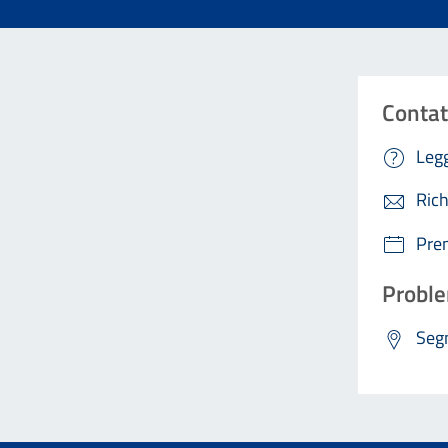
Contat
Legg
Rich
Pre
Proble
Segn