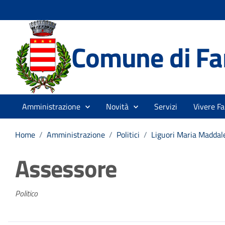
Comune di Fa
Amministrazione
Novità
Servizi
Vivere Fa
Home
/
Amministrazione
/
Politici
/
Liguori Maria Maddal
Assessore
Politico