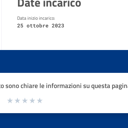
Date incarico
Data inizio incarico:
25 ottobre 2023
o sono chiare le informazioni su questa pagin
1 a 5 stelle la pagina
Valuta 1 stelle su 5
Valuta 2 stelle su 5
Valuta 3 stelle su 5
Valuta 4 stelle su 5
Valuta 5 stelle su 5