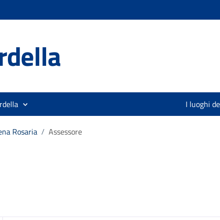
rdella
rdella
I luoghi d
ena Rosaria
/
Assessore