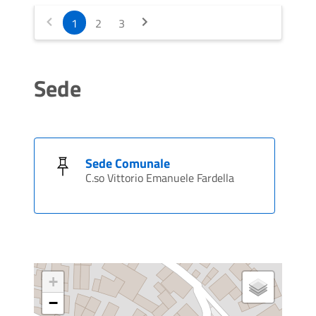
1
2
3
Sede
Sede Comunale
C.so Vittorio Emanuele Fardella
+
−