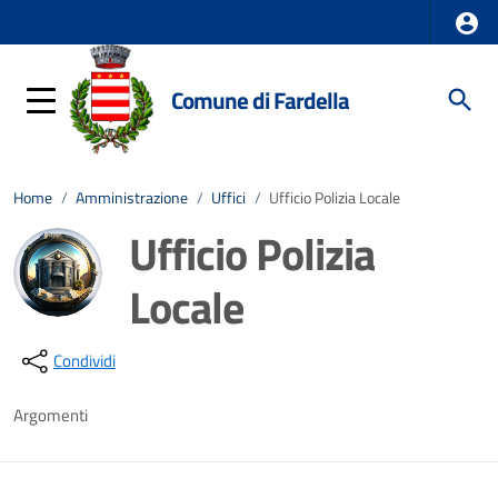
Comune di Fardella
Home
/
Amministrazione
/
Uffici
/
Ufficio Polizia Locale
Ufficio Polizia
Locale
Dettagli della notizia
Condividi
Argomenti