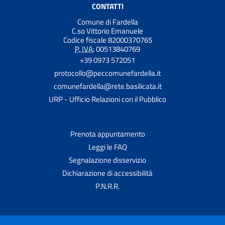
CONTATTI
Comune di Fardella
C.so Vittorio Emanuele
Codice fiscale 82000370765
P. IVA:
00513840769
+39 0973 572051
protocollo@peccomunefardella.it
comunefardella@rete.basilicata.it
URP - Ufficio Relazioni con il Pubblico
Prenota appuntamento
Leggi le FAQ
Segnalazione disservizio
Dichiarazione di accessibilità
P.N.R.R.